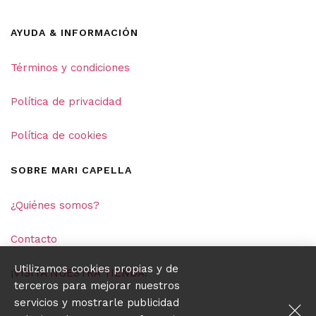
AYUDA & INFORMACIÓN
Términos y condiciones
Política de privacidad
Política de cookies
SOBRE MARI CAPELLA
¿Quiénes somos?
Contacto
Utilizamos cookies propias y de
¡VISITA NUESTRA TIENDA!
terceros para mejorar nuestros
servicios y mostrarle publicidad