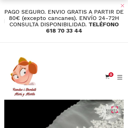
PAGO SEGURO. ENVIO GRATIS A PARTIR DE
80€ (excepto cancanes). ENVÍO 24-72H
CONSULTA DISPONIBILIDAD.
TELÉFONO
TIENDA Y OFERTAS
618 70 33 44
INDUMENTARIA VALENCIANA
Tul Bordado
Santos Textil
0
Eusebio Sánchez
Flor de Azahar
Medias
Cintas
Muselina Inglesa