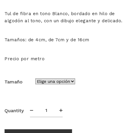
6,25€
Tul de fibra en tono Blanco, bordado en hilo de
hasta
algodón al tono, con un dibujo elegante y delicado.
28,50€
Tamaños: de 4cm, de 7cm y de 16cm
Precio por metro
Tamaño
Tul
Quantity
Bordado
35255
cantidad