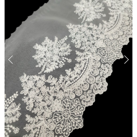
CANCANES Y ENAGUAS
Margarita Vercher
Fallera
Baile
Alicante y Castellón
Infantil
Ropa Interior
ENCAJES Y BORDADOS
Bolillo
Valenciennes y alençon
Tira Bordada