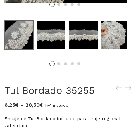
MERCERIA MARI
Blusones falleros
CONFECCIÓN PROPIA
Delantales chocolateros
Conjuntos Batista
TEJIDOS
Tul Bordado 35255
OUTLET FALLERA
Rango
6,25
€
-
28,50
€
¡No te pierdas nuestras ofertas!
IVA incluido
de
Encaje de Tul Bordado indicado para traje regional
precios:
valenciano.
desde