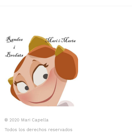
original
actual
era:
es:
14,50€.
11,60€.
® 2020 Mari Capella
Todos los derechos reservados