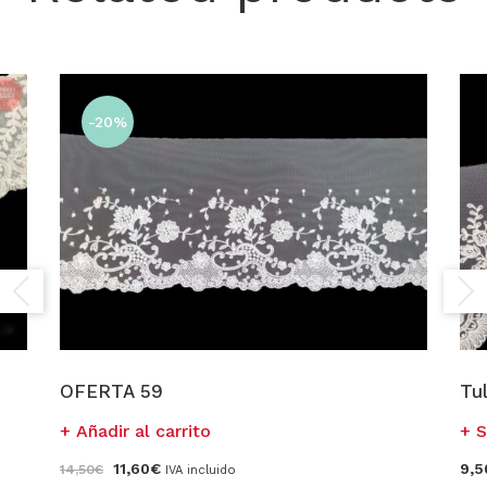
-20%
OFERTA 59
Tu
Añadir al carrito
S
El
El
11,60
€
9,5
14,50
€
IVA incluido
precio
precio