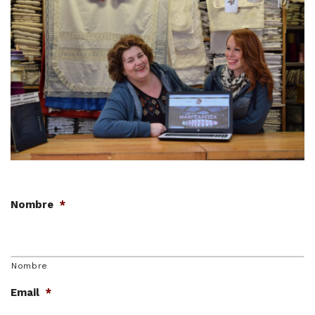
MERCERIA MARI
Blusones falleros
CONFECCIÓN PROPIA
Delantales chocolateros
Conjuntos Batista
TEJIDOS
Nombre
*
OUTLET FALLERA
¡No te pierdas nuestras ofertas!
Nombre
Email
*