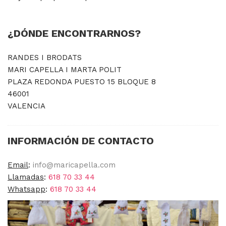
CANCANES Y ENAGUAS
¿DÓNDE ENCONTRARNOS?
Margarita Vercher
Fallera
RANDES I BRODATS
MARI CAPELLA I MARTA POLIT
Baile
PLAZA REDONDA PUESTO 15 BLOQUE 8
46001
Alicante y Castellón
VALENCIA
Infantil
INFORMACIÓN DE CONTACTO
Ropa Interior
ENCAJES Y BORDADOS
Email
:
info@maricapella.com
Llamadas
:
618 70 33 44
Bolillo
Whatsapp
:
618 70 33 44
Valenciennes y alençon
Tira Bordada