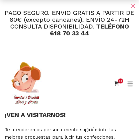
PAGO SEGURO. ENVIO GRATIS A PARTIR DE
80€ (excepto cancanes). ENVÍO 24-72H
CONSULTA DISPONIBILIDAD.
TELÉFONO
TIENDA Y OFERTAS
618 70 33 44
INDUMENTARIA VALENCIANA
Tul Bordado
Santos Textil
0
Eusebio Sánchez
Flor de Azahar
Medias
¡VEN A VISITARNOS!
Cintas
Te atenderemos personalmente sugiriéndote las
Muselina Inglesa
mejores propuestas para lucir tus confecciones.