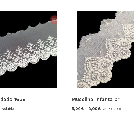
rdado 1639
Muselina Infanta br
Rango
5,00
€
-
8,00
€
 incluido
IVA incluido
de
precios:
desde
5,00€
hasta
8,00€