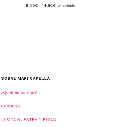
Rango
5,40
€
-
14,60
€
IVA incluido
de
precios:
desde
5,40€
hasta
14,60€
SOBRE MARI CAPELLA
¿Quiénes somos?
Contacto
¡VISITA NUESTRA TIENDA!