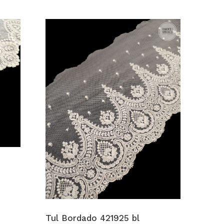
Tul Bo
9,90
€
-
Tul Bordado 421925 bl