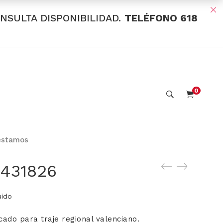
ONSULTA DISPONIBILIDAD.
TELÉFONO 618
0
estamos
 431826
uido
cado para traje regional valenciano.
: