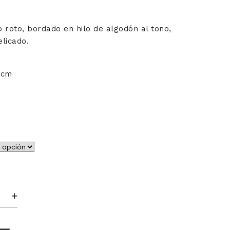
o roto, bordado en hilo de algodón al tono,
elicado.
7cm
o
d