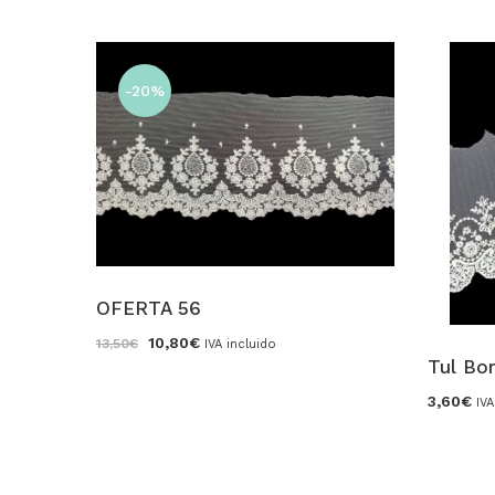
-20%
OFERTA 56
El
El
10,80
€
13,50
€
IVA incluido
precio
precio
Tul Bo
original
actual
era:
es:
3,60
€
13,50€.
10,80€.
IVA