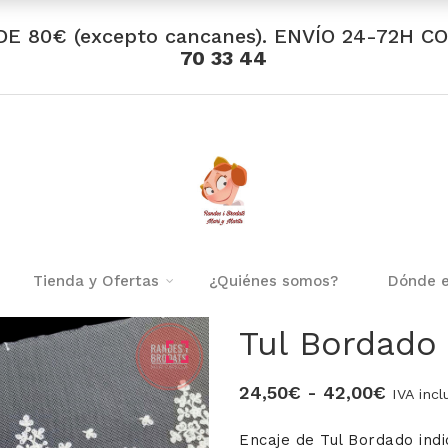
DE 80€ (excepto cancanes). ENVÍO 24-72H C
70 33 44
Tienda y Ofertas
¿Quiénes somos?
Dónde 
Tul Bordado
Rango
24,50
€
-
42,00
€
IVA incl
de
Encaje de Tul Bordado indi
precios