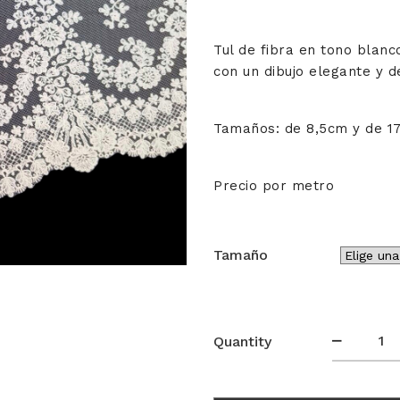
desde
24,50€
Tul de fibra en tono blanc
con un dibujo elegante y d
hasta
42,00€
Tamaños: de 8,5cm y de 1
Precio por metro
Tamaño
Tul
Quantity
Bordad
431826
cantida