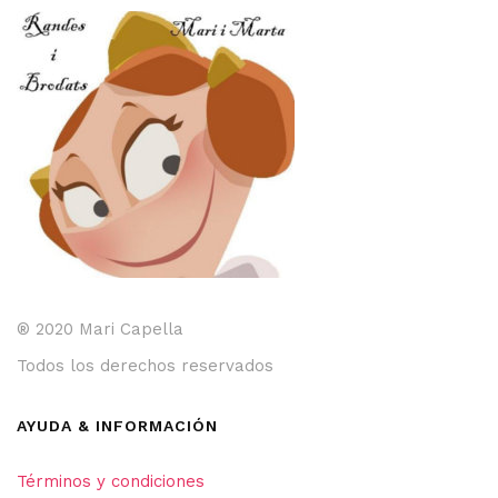
pueden
elegir
en
la
página
de
producto
® 2020 Mari Capella
Todos los derechos reservados
AYUDA & INFORMACIÓN
Términos y condiciones