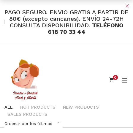
PAGO SEGURO. ENVIO GRATIS A PARTIR DE
80€ (excepto cancanes). ENVÍO 24-72H
CONSULTA DISPONIBILIDAD.
TELÉFONO
TIENDA Y OFERTAS
618 70 33 44
INDUMENTARIA VALENCIANA
Tul Bordado
Santos Textil
0
Eusebio Sánchez
Flor de Azahar
Medias
ALL
HOT PRODUCTS
NEW PRODUCTS
SALES PRODUCTS
Cintas
Ordenar por los últimos
Muselina Inglesa