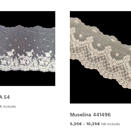
A 54
VA incluido
Muselina 441496
Rango
5,25
€
-
10,25
€
IVA incluido
de