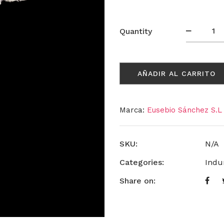
Muselin
Quantity
Infanta
br
cantida
AÑADIR AL CARRITO
Marca:
Eusebio Sánchez S.L
SKU:
N/A
Categories:
Indu
Share on: