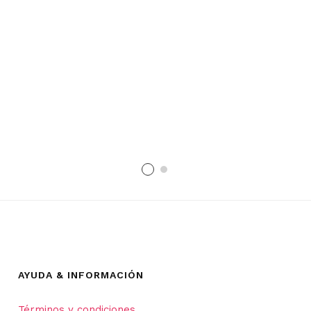
precios:
desde
5,25€
hasta
10,25€
AYUDA & INFORMACIÓN
Términos y condiciones