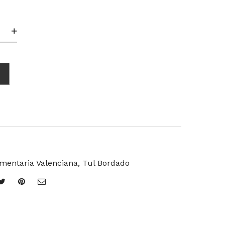
a
d
mentaria Valenciana
,
Tul Bordado