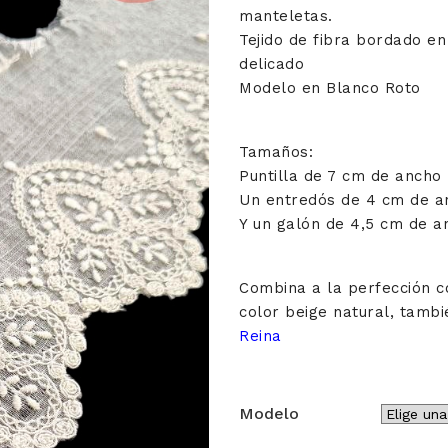
manteletas.
desde
Tejido de fibra bordado en
5,00€
delicado
hasta
Modelo en Blanco Roto
8,00€
Tamaños:
Puntilla de 7 cm de ancho
Un entredós de 4 cm de a
Y un galón de 4,5 cm de a
Combina a la perfección c
color beige natural, tamb
Reina
Modelo