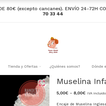
DE 80€ (excepto cancanes). ENVÍO 24-72H C
70 33 44
Tienda y Ofertas
¿Quiénes somos?
Dónde 
Muselina Inf
Rango
5,00
€
-
8,00
€
IVA incluido
de
Encaje de Muselina Inglesa
precios: