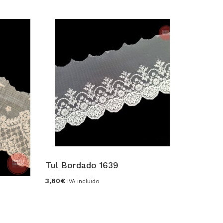
Museli
4,50
€
-
Tul Bordado 1639
3,60
€
IVA incluido