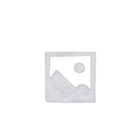
CANCANES Y ENAGUAS
Margarita Vercher
Fallera
Baile
Alicante y Castellón
Infantil
Ropa Interior
ENCAJES Y BORDADOS
Bolillo
Valenciennes y alençon
Tira Bordada