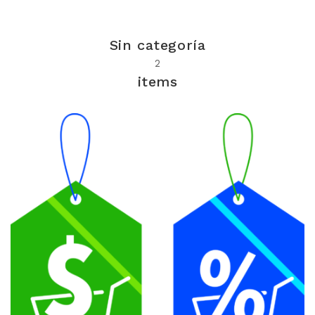
MERCERIA MARI
Sin categoría
2
Blusones falleros
items
CONFECCIÓN PROPIA
Delantales chocolateros
Conjuntos Batista
TEJIDOS
OUTLET FALLERA
¡No te pierdas nuestras ofertas!