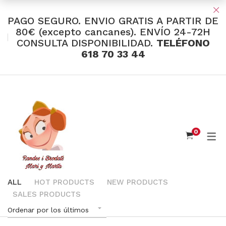
PAGO SEGURO. ENVIO GRATIS A PARTIR DE
80€ (excepto cancanes). ENVÍO 24-72H
CONSULTA DISPONIBILIDAD.
TELÉFONO
TIENDA Y OFERTAS
618 70 33 44
INDUMENTARIA VALENCIANA
Tul Bordado
Santos Textil
0
Eusebio Sánchez
Flor de Azahar
Medias
ALL
HOT PRODUCTS
NEW PRODUCTS
SALES PRODUCTS
Cintas
Ordenar por los últimos
Muselina Inglesa