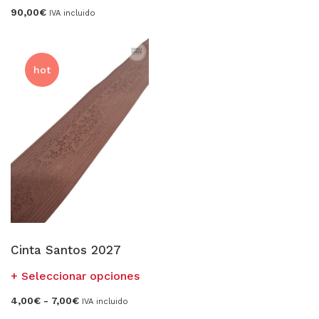
de
90,00
€
precios:
múl
IVA incluido
desde
vari
2,00€
hasta
Las
4,40€
opc
hot
se
pue
eleg
en
la
pág
de
pro
Cinta Santos 2027
Este
Seleccionar opciones
producto
Rango
4,00
€
-
7,00
€
IVA incluido
tiene
de