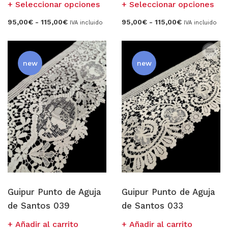
Este
Est
Seleccionar opciones
Seleccionar opciones
producto
pro
Rango
Rango
95,00
€
-
115,00
€
95,00
€
-
115,00
€
IVA incluido
IVA incluido
tiene
tien
de
de
precios:
precios:
múltiples
múl
desde
desde
variantes.
vari
95,00€
95,00€
hasta
hasta
Las
Las
new
new
115,00€
115,00€
opciones
opc
se
se
pueden
pue
elegir
eleg
en
en
la
la
página
pág
de
de
producto
pro
Guipur Punto de Aguja
Guipur Punto de Aguja
de Santos 039
de Santos 033
Añadir al carrito
Añadir al carrito