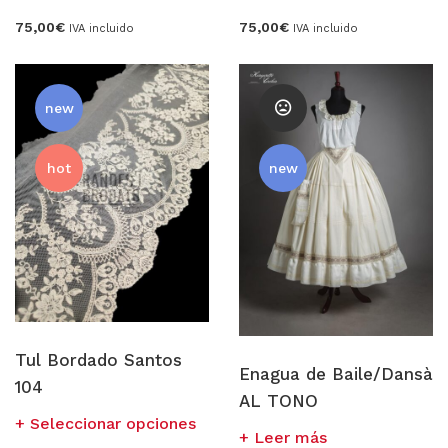
75,00
€
75,00
€
IVA incluido
IVA incluido
new
hot
new
Tul Bordado Santos
Enagua de Baile/Dansà
104
AL TONO
Este
Seleccionar opciones
Leer más
producto