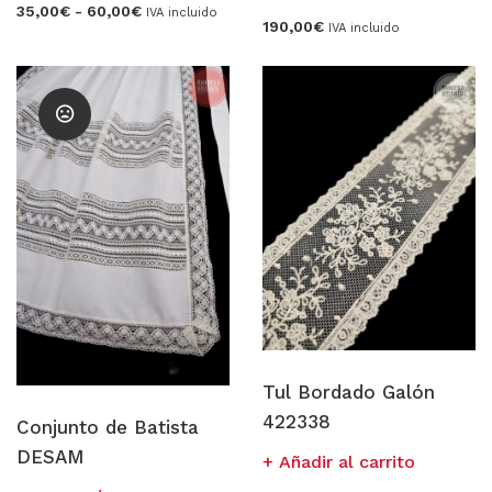
Rango
35,00
€
-
60,00
€
IVA incluido
tiene
de
190,00
€
IVA incluido
precios:
múltiples
desde
variantes.
35,00€
hasta
Las
60,00€
opciones
se
pueden
elegir
en
la
página
de
producto
Tul Bordado Galón
422338
Conjunto de Batista
DESAM
Añadir al carrito