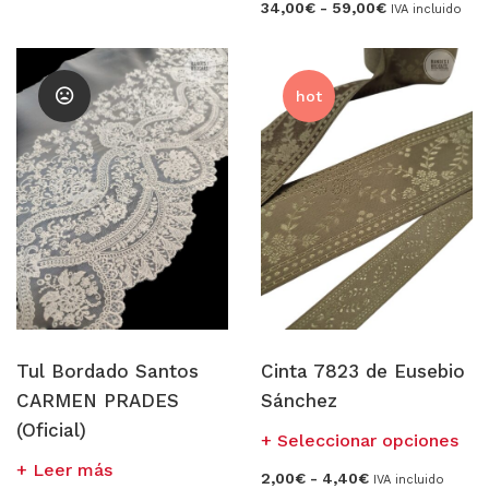
Rango
precios:
34,00
€
-
59,00
€
múltiples
IVA incluido
tien
de
desde
variantes.
precios:
7,15€
múl
desde
hasta
Las
vari
34,00€
15,50€
opciones
hasta
Las
hot
59,00€
se
opc
pueden
se
elegir
pue
en
eleg
la
en
página
la
de
pág
producto
de
pro
Tul Bordado Santos
Cinta 7823 de Eusebio
CARMEN PRADES
Sánchez
(Oficial)
Est
Seleccionar opciones
pro
Leer más
Rango
2,00
€
-
4,40
€
IVA incluido
tien