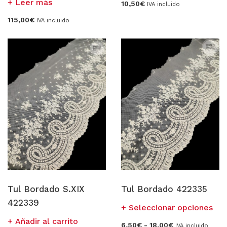
Leer más
10,50
€
IVA incluido
115,00
€
IVA incluido
Tul Bordado S.XIX
Tul Bordado 422335
422339
Est
Seleccionar opciones
pro
Añadir al carrito
Rango
6,50
€
-
18,00
€
IVA incluido