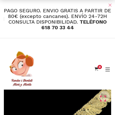
PAGO SEGURO. ENVIO GRATIS A PARTIR DE
80€ (excepto cancanes). ENVÍO 24-72H
CONSULTA DISPONIBILIDAD.
TELÉFONO
TIENDA Y OFERTAS
618 70 33 44
INDUMENTARIA VALENCIANA
Tul Bordado
Santos Textil
0
Eusebio Sánchez
Flor de Azahar
Medias
Cintas
Muselina Inglesa