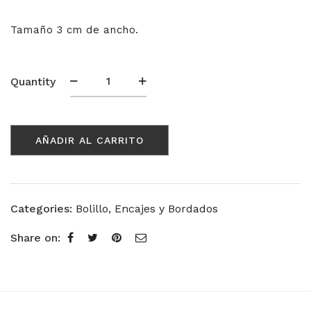
Tamaño 3 cm de ancho.
Randa
Quantity
Metálica
15308
oro
AÑADIR AL CARRITO
cantidad
Categories:
Bolillo
,
Encajes y Bordados
Share on: