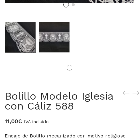
MERCERIA MARI
Blusones falleros
CONFECCIÓN PROPIA
Delantales chocolateros
Conjuntos Batista
TEJIDOS
Bolillo Modelo Iglesia
OUTLET FALLERA
con Cáliz 588
¡No te pierdas nuestras ofertas!
11,00
€
IVA incluido
Encaje de Bolillo mecanizado con motivo religioso