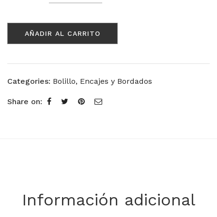
Modelo
Iglesia
con
AÑADIR AL CARRITO
Cáliz
588
cantidad
Categories:
Bolillo
,
Encajes y Bordados
Share on:
Información adicional