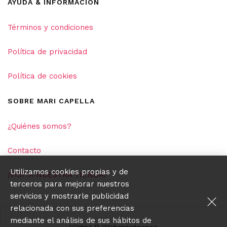
AYUDA & INFORMACIÓN
Términos y condiciones
Política de privacidad
Política de cookies
SOBRE MARI CAPELLA
¿Quiénes somos?
Contacto
Utilizamos cookies propias y de
¡VISITA NUESTRA TIENDA!
terceros para mejorar nuestros
servicios y mostrarle publicidad
relacionada con sus preferencias
mediante el análisis de sus hábitos de