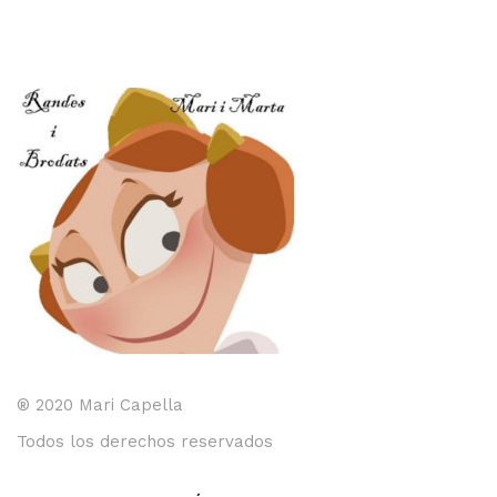
Las
opciones
se
pueden
elegir
en
la
página
de
producto
® 2020 Mari Capella
Todos los derechos reservados