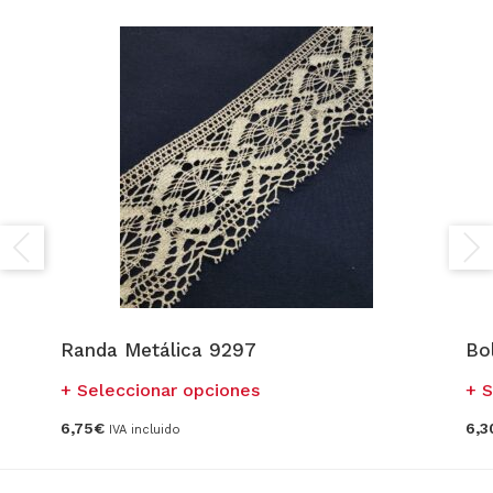
Randa Metálica 9297
Bo
Este
Seleccionar opciones
S
producto
6,75
€
6,3
IVA incluido
tiene
múltiples
variantes.