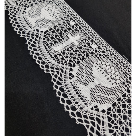
CANCANES Y ENAGUAS
Margarita Vercher
Fallera
Baile
Alicante y Castellón
Infantil
Ropa Interior
ENCAJES Y BORDADOS
Bolillo
Valenciennes y alençon
Tira Bordada