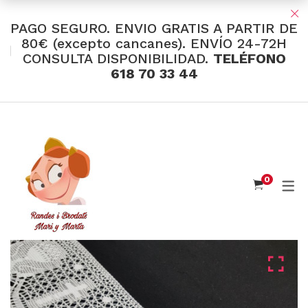
PAGO SEGURO. ENVIO GRATIS A PARTIR DE
80€ (excepto cancanes). ENVÍO 24-72H
CONSULTA DISPONIBILIDAD.
TELÉFONO
TIENDA Y OFERTAS
618 70 33 44
INDUMENTARIA VALENCIANA
Tul Bordado
Santos Textil
0
Eusebio Sánchez
Flor de Azahar
Medias
Cintas
Muselina Inglesa