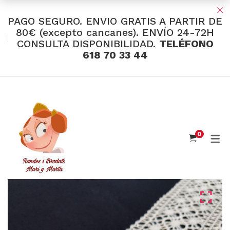
PAGO SEGURO. ENVIO GRATIS A PARTIR DE
80€ (excepto cancanes). ENVÍO 24-72H
CONSULTA DISPONIBILIDAD.
TELÉFONO
TIENDA Y OFERTAS
618 70 33 44
INDUMENTARIA VALENCIANA
Tul Bordado
Santos Textil
0
Eusebio Sánchez
Flor de Azahar
Medias
Cintas
Muselina Inglesa