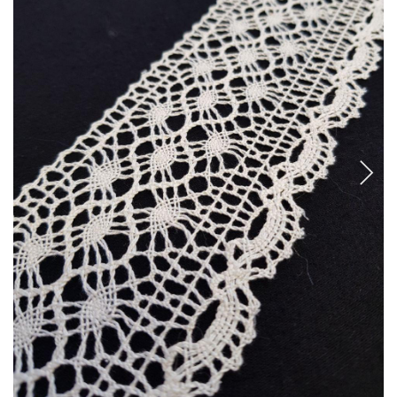
CANCANES Y ENAGUAS
Margarita Vercher
Fallera
Baile
Alicante y Castellón
Infantil
Ropa Interior
ENCAJES Y BORDADOS
Bolillo
Valenciennes y alençon
Tira Bordada