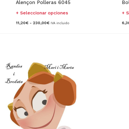
Alençon Polleras 6045
Bo
Este
Seleccionar opciones
S
producto
Rango
11,20
€
-
230,00
€
6,3
IVA incluido
tiene
de
precios:
múltiples
desde
variantes.
11,20€
hasta
Las
230,00€
opciones
se
pueden
elegir
en
la
página
de
producto