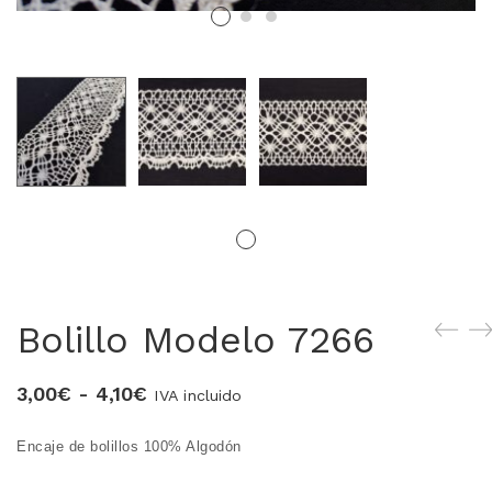
MERCERIA MARI
Blusones falleros
CONFECCIÓN PROPIA
Delantales chocolateros
Conjuntos Batista
TEJIDOS
Bolillo Modelo 7266
OUTLET FALLERA
Rango
3,00
€
-
4,10
€
¡No te pierdas nuestras ofertas!
IVA incluido
de
Encaje de bolillos 100% Algodón
precios:
desde