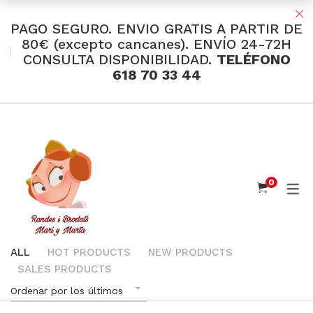
PAGO SEGURO. ENVIO GRATIS A PARTIR DE
80€ (excepto cancanes). ENVÍO 24-72H
CONSULTA DISPONIBILIDAD.
TELÉFONO
TIENDA Y OFERTAS
618 70 33 44
INDUMENTARIA VALENCIANA
Tul Bordado
Santos Textil
0
Eusebio Sánchez
Flor de Azahar
Medias
ALL
HOT PRODUCTS
NEW PRODUCTS
SALES PRODUCTS
Cintas
Ordenar por los últimos
Muselina Inglesa