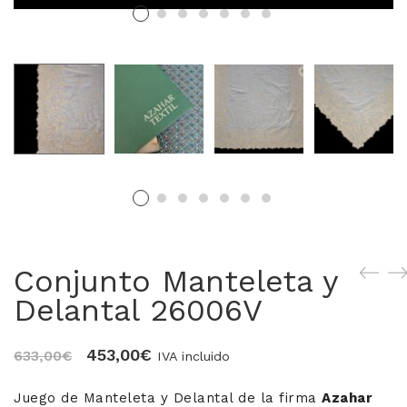
MERCERIA MARI
Blusones falleros
CONFECCIÓN PROPIA
Delantales chocolateros
Conjuntos Batista
TEJIDOS
Conjunto Manteleta y
OUTLET FALLERA
Delantal 26006V
¡No te pierdas nuestras ofertas!
El
El
453,00
€
633,00
€
IVA incluido
precio
precio
Juego de Manteleta y Delantal de la firma
Azahar
original
actual