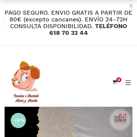
PAGO SEGURO. ENVIO GRATIS A PARTIR DE
80€ (excepto cancanes). ENVÍO 24-72H
CONSULTA DISPONIBILIDAD.
TELÉFONO
TIENDA Y OFERTAS
618 70 33 44
INDUMENTARIA VALENCIANA
Tul Bordado
Santos Textil
0
Eusebio Sánchez
Flor de Azahar
Medias
Cintas
-28%
Muselina Inglesa