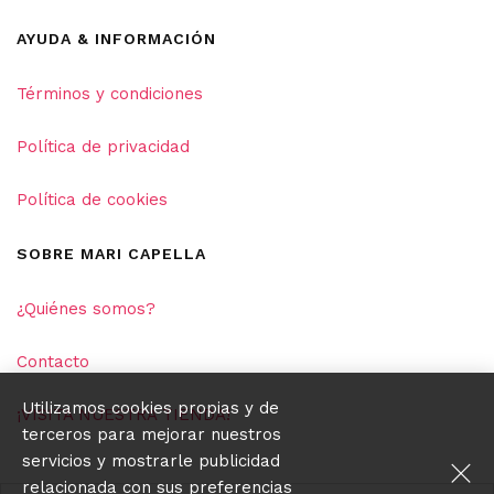
AYUDA & INFORMACIÓN
Términos y condiciones
Política de privacidad
Política de cookies
SOBRE MARI CAPELLA
¿Quiénes somos?
Contacto
Utilizamos cookies propias y de
¡VISITA NUESTRA TIENDA!
terceros para mejorar nuestros
servicios y mostrarle publicidad
relacionada con sus preferencias