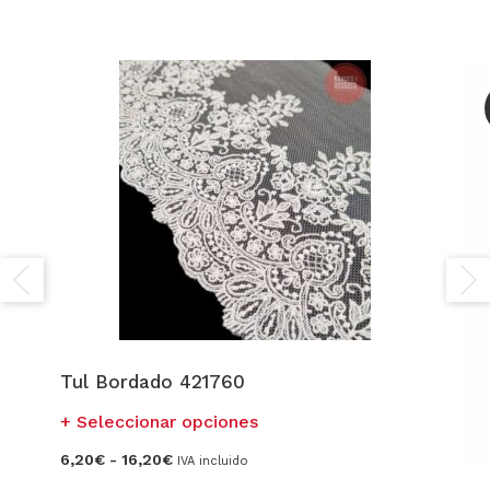
Tul Bordado 421760
Este
Seleccionar opciones
producto
Rango
6,20
€
-
16,20
€
IVA incluido
tiene
de
precios: