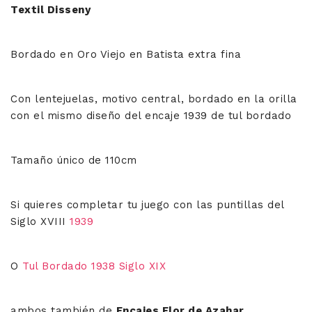
Textil Disseny
era:
es:
633,00€.
453,00€.
Bordado en Oro Viejo en Batista extra fina
Con lentejuelas, motivo central, bordado en la orilla
con el mismo diseño del encaje 1939 de tul bordado
Tamaño único de 110cm
Si quieres completar tu juego con las puntillas del
Siglo XVIII
1939
O
Tul Bordado 1938 Siglo XIX
ambos también de
Encajes Flor de Azahar