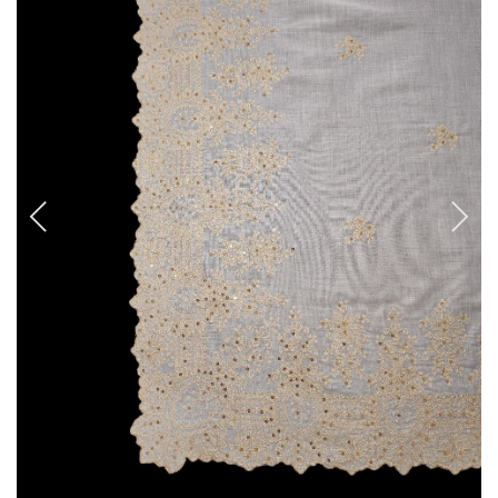
CANCANES Y ENAGUAS
Margarita Vercher
Fallera
Baile
Alicante y Castellón
Infantil
Ropa Interior
ENCAJES Y BORDADOS
Bolillo
Valenciennes y alençon
Tira Bordada