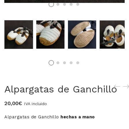
MERCERIA MARI
Blusones falleros
CONFECCIÓN PROPIA
Delantales chocolateros
Conjuntos Batista
TEJIDOS
Alpargatas de Ganchillo
OUTLET FALLERA
20,00
€
¡No te pierdas nuestras ofertas!
IVA incluido
Alpargatas de Ganchillo
hechas a mano