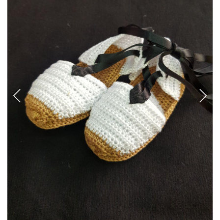
CANCANES Y ENAGUAS
Margarita Vercher
Fallera
Baile
Alicante y Castellón
Infantil
Ropa Interior
ENCAJES Y BORDADOS
Bolillo
Valenciennes y alençon
Tira Bordada