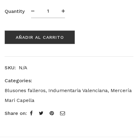
Alpargatas
Quantity
de
Ganchillo
cantidad
AÑADIR AL CARRITO
SKU:
N/A
Categories:
Blusones falleros
,
Indumentaria Valenciana
,
Mercería
Mari Capella
Share on: