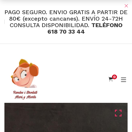
PAGO SEGURO. ENVIO GRATIS A PARTIR DE
80€ (excepto cancanes). ENVÍO 24-72H
CONSULTA DISPONIBILIDAD.
TELÉFONO
TIENDA Y OFERTAS
618 70 33 44
INDUMENTARIA VALENCIANA
Tul Bordado
Santos Textil
0
Eusebio Sánchez
Flor de Azahar
Medias
Cintas
Muselina Inglesa