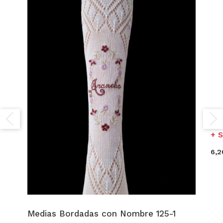
Tu
S
6,2
Medias Bordadas con Nombre 125-1