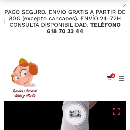
PAGO SEGURO. ENVIO GRATIS A PARTIR DE
80€ (excepto cancanes). ENVÍO 24-72H
CONSULTA DISPONIBILIDAD.
TELÉFONO
TIENDA Y OFERTAS
618 70 33 44
INDUMENTARIA VALENCIANA
Tul Bordado
Santos Textil
0
Eusebio Sánchez
Flor de Azahar
Medias
Cintas
Muselina Inglesa