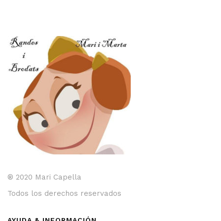
Me
L
45,
® 2020 Mari Capella
Todos los derechos reservados
AYUDA & INFORMACIÓN