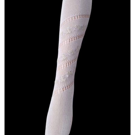
CANCANES Y ENAGUAS
Margarita Vercher
Fallera
Baile
Alicante y Castellón
Infantil
Ropa Interior
ENCAJES Y BORDADOS
Bolillo
Valenciennes y alençon
Tira Bordada