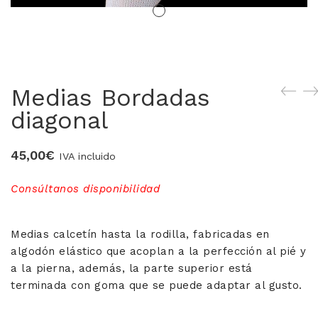
MERCERIA MARI
Blusones falleros
Medias Bordadas
CONFECCIÓN PROPIA
diagonal
Delantales chocolateros
45,00
€
Conjuntos Batista
IVA incluido
TEJIDOS
Consúltanos disponibilidad
OUTLET FALLERA
Medias calcetín hasta la rodilla, fabricadas en
algodón elástico que acoplan a la perfección al pié y
¡No te pierdas nuestras ofertas!
a la pierna, además, la parte superior está
terminada con goma que se puede adaptar al gusto.