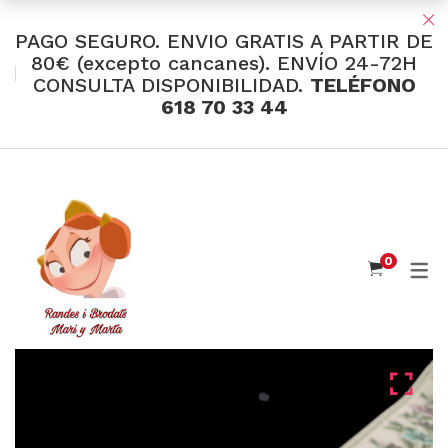
PAGO SEGURO. ENVIO GRATIS A PARTIR DE
80€ (excepto cancanes). ENVÍO 24-72H
CONSULTA DISPONIBILIDAD.
TELÉFONO
TIENDA Y OFERTAS
618 70 33 44
INDUMENTARIA VALENCIANA
Tul Bordado
Santos Textil
0
Eusebio Sánchez
Flor de Azahar
Medias
Cintas
Muselina Inglesa