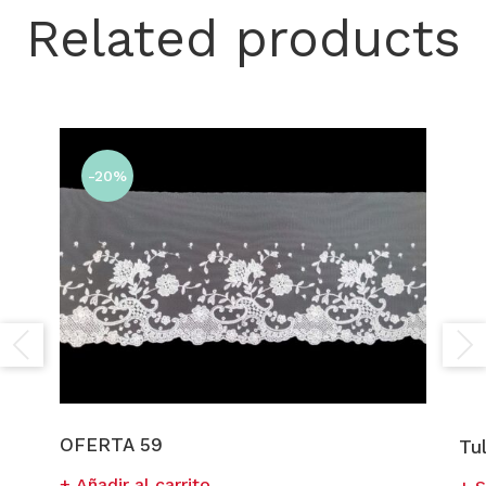
Related products
-20%
OFERTA 59
Tu
Añadir al carrito