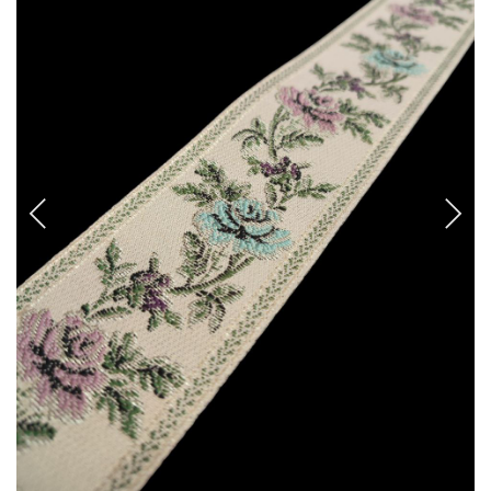
CANCANES Y ENAGUAS
Margarita Vercher
Fallera
Baile
Alicante y Castellón
Infantil
Ropa Interior
ENCAJES Y BORDADOS
Bolillo
Valenciennes y alençon
Tira Bordada