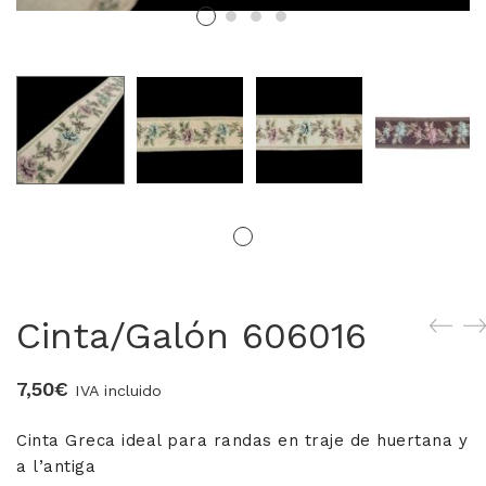
MERCERIA MARI
Blusones falleros
CONFECCIÓN PROPIA
Delantales chocolateros
Conjuntos Batista
TEJIDOS
Cinta/Galón 606016
OUTLET FALLERA
7,50
€
¡No te pierdas nuestras ofertas!
IVA incluido
Cinta Greca ideal para randas en traje de huertana y
a l’antiga