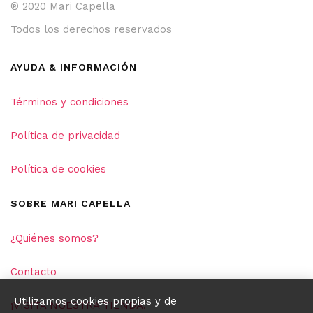
® 2020 Mari Capella
Todos los derechos reservados
AYUDA & INFORMACIÓN
Términos y condiciones
Política de privacidad
Política de cookies
SOBRE MARI CAPELLA
¿Quiénes somos?
Contacto
Utilizamos cookies propias y de
¡VISITA NUESTRA TIENDA!