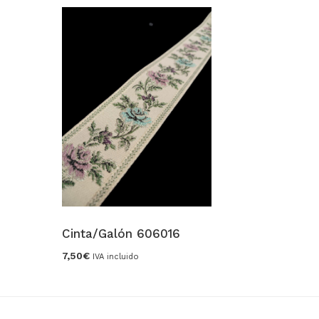
Cinta/Galón 606016
7,50
€
IVA incluido