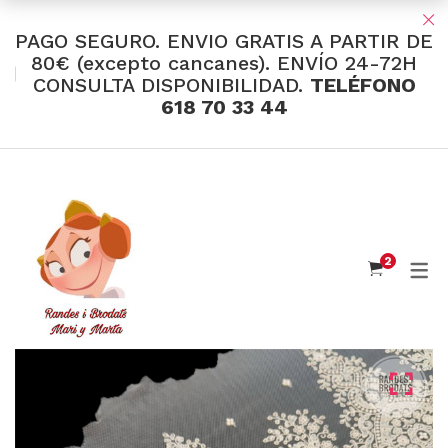
PAGO SEGURO. ENVIO GRATIS A PARTIR DE
80€ (excepto cancanes). ENVÍO 24-72H
CONSULTA DISPONIBILIDAD.
TELÉFONO
TIENDA Y OFERTAS
618 70 33 44
INDUMENTARIA VALENCIANA
Tul Bordado
Santos Textil
2
Eusebio Sánchez
Flor de Azahar
Medias
Cintas
Muselina Inglesa