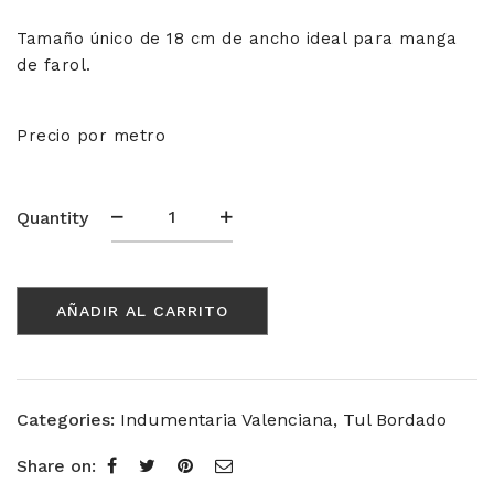
Tamaño único de 18 cm de ancho ideal para manga
de farol.
Precio por metro
Tul
Quantity
Bordado
S.XIX
431736
AÑADIR AL CARRITO
cantidad
Categories:
Indumentaria Valenciana
,
Tul Bordado
Share on: