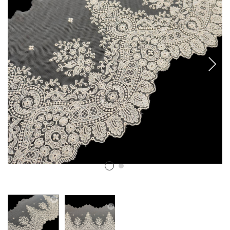
CANCANES Y ENAGUAS
Margarita Vercher
Fallera
Baile
Alicante y Castellón
Infantil
Ropa Interior
ENCAJES Y BORDADOS
Bolillo
Valenciennes y alençon
Tira Bordada