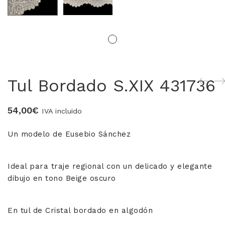
MERCERIA MARI
Blusones falleros
CONFECCIÓN PROPIA
Tul Bordado S.XIX 431736
Delantales chocolateros
54,00
€
Conjuntos Batista
IVA incluido
TEJIDOS
Un modelo de Eusebio Sánchez
OUTLET FALLERA
Ideal para traje regional con un delicado y elegante
dibujo en tono Beige oscuro
¡No te pierdas nuestras ofertas!
En tul de Cristal bordado en algodón