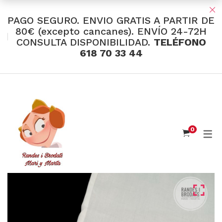
PAGO SEGURO. ENVIO GRATIS A PARTIR DE
80€ (excepto cancanes). ENVÍO 24-72H
CONSULTA DISPONIBILIDAD.
TELÉFONO
TIENDA Y OFERTAS
618 70 33 44
INDUMENTARIA VALENCIANA
Tul Bordado
Santos Textil
0
Eusebio Sánchez
Flor de Azahar
Medias
Cintas
Muselina Inglesa