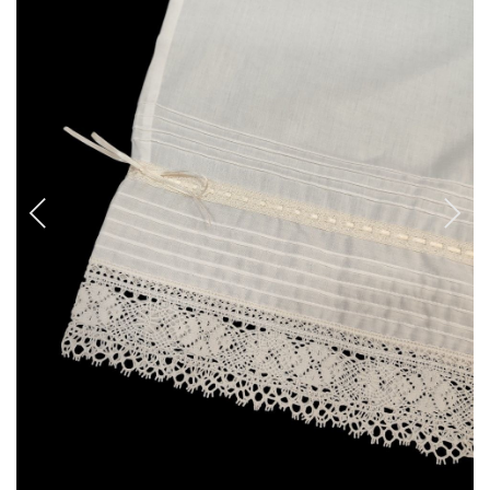
CANCANES Y ENAGUAS
Margarita Vercher
Fallera
Baile
Alicante y Castellón
Infantil
Ropa Interior
ENCAJES Y BORDADOS
Bolillo
Valenciennes y alençon
Tira Bordada