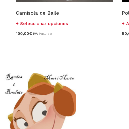
Camisola de Baile
Po
Este
Seleccionar opciones
A
producto
100,00
€
50,
IVA incluido
tiene
múltiples
variantes.
Las
opciones
se
pueden
elegir
en
la
página
de
producto