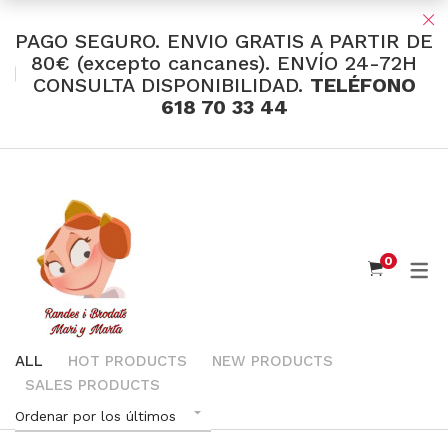
PAGO SEGURO. ENVIO GRATIS A PARTIR DE
80€ (excepto cancanes). ENVÍO 24-72H
CONSULTA DISPONIBILIDAD.
TELÉFONO
TIENDA Y OFERTAS
618 70 33 44
INDUMENTARIA VALENCIANA
Tul Bordado
Santos Textil
0
Eusebio Sánchez
Flor de Azahar
Medias
ALL
HOT PRODUCTS
NEW PRODUCTS
SALES PRODUCTS
Cintas
Ordenar por los últimos
Muselina Inglesa