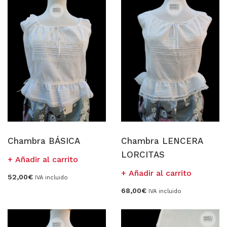
MERCERIA MARI
Blusones falleros
CONFECCIÓN PROPIA
Delantales chocolateros
Conjuntos Batista
TEJIDOS
Chambra BÁSICA
Chambra LENCERA
LORCITAS
Añadir al carrito
OUTLET FALLERA
Añadir al carrito
52,00
€
IVA incluido
¡No te pierdas nuestras ofertas!
68,00
€
IVA incluido