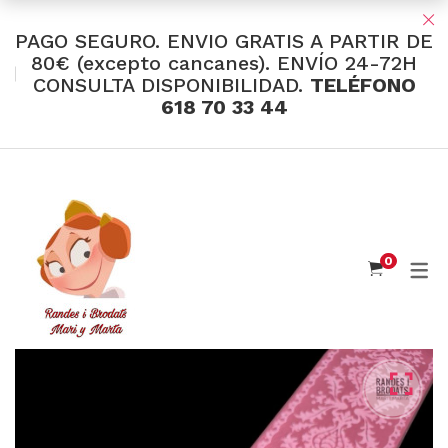
PAGO SEGURO. ENVIO GRATIS A PARTIR DE
80€ (excepto cancanes). ENVÍO 24-72H
CONSULTA DISPONIBILIDAD.
TELÉFONO
TIENDA Y OFERTAS
618 70 33 44
INDUMENTARIA VALENCIANA
Tul Bordado
Santos Textil
0
Eusebio Sánchez
Flor de Azahar
Medias
Cintas
Muselina Inglesa