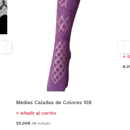
Ci
S
8,3
Medias Caladas de Colores 108
Añadir al carrito
25,00
€
IVA incluido