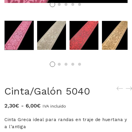
MERCERIA MARI
Blusones falleros
CONFECCIÓN PROPIA
Delantales chocolateros
Conjuntos Batista
TEJIDOS
Cinta/Galón 5040
OUTLET FALLERA
Rango
2,30
€
-
6,00
€
¡No te pierdas nuestras ofertas!
IVA incluido
de
Cinta Greca ideal para randas en traje de huertana y
precios:
a l’antiga
desde