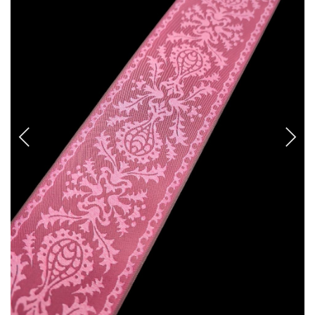
CANCANES Y ENAGUAS
Margarita Vercher
Fallera
Baile
Alicante y Castellón
Infantil
Ropa Interior
ENCAJES Y BORDADOS
Bolillo
Valenciennes y alençon
Tira Bordada