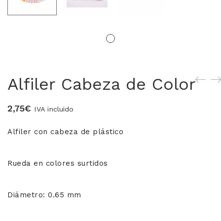
MERCERIA MARI
Blusones falleros
CONFECCIÓN PROPIA
Alfiler Cabeza de Color
Delantales chocolateros
2,75
€
Conjuntos Batista
IVA incluido
TEJIDOS
Alfiler con cabeza de plástico
OUTLET FALLERA
Rueda en colores surtidos
¡No te pierdas nuestras ofertas!
Diámetro: 0.65 mm