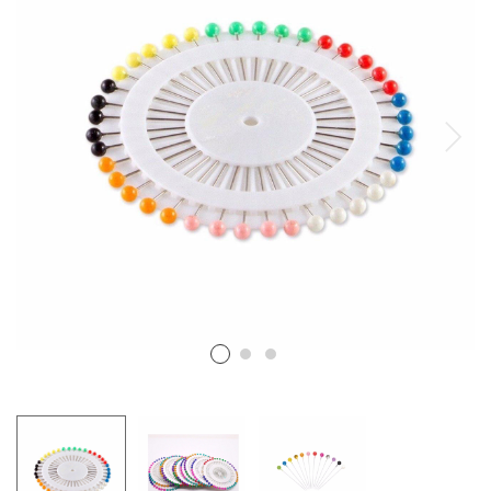
CANCANES Y ENAGUAS
Margarita Vercher
Fallera
Baile
Alicante y Castellón
Infantil
Ropa Interior
ENCAJES Y BORDADOS
Bolillo
Valenciennes y alençon
Tira Bordada