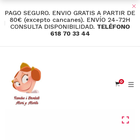
PAGO SEGURO. ENVIO GRATIS A PARTIR DE
80€ (excepto cancanes). ENVÍO 24-72H
CONSULTA DISPONIBILIDAD.
TELÉFONO
TIENDA Y OFERTAS
618 70 33 44
INDUMENTARIA VALENCIANA
Tul Bordado
Santos Textil
0
Eusebio Sánchez
Flor de Azahar
Medias
Cintas
Muselina Inglesa