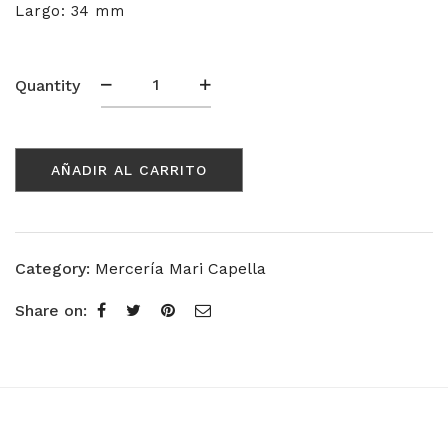
Largo: 34 mm
Alfiler
Quantity
Cabeza
de
Color
AÑADIR AL CARRITO
cantidad
Category:
Mercería Mari Capella
Share on: