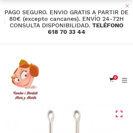
PAGO SEGURO. ENVIO GRATIS A PARTIR DE
80€ (excepto cancanes). ENVÍO 24-72H
CONSULTA DISPONIBILIDAD.
TELÉFONO
TIENDA Y OFERTAS
618 70 33 44
INDUMENTARIA VALENCIANA
Tul Bordado
Santos Textil
0
Eusebio Sánchez
Flor de Azahar
Medias
Cintas
Muselina Inglesa