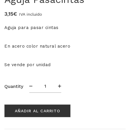
3,15
€
IVA incluido
MERCERIA MARI
Aguja para pasar cintas
Blusones falleros
CONFECCIÓN PROPIA
En acero color natural acero
Delantales chocolateros
Conjuntos Batista
Se vende por unidad
TEJIDOS
Aguja
Quantity
Pasacintas
OUTLET FALLERA
cantidad
¡No te pierdas nuestras ofertas!
AÑADIR AL CARRITO