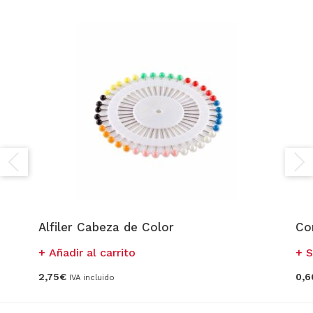
Alfiler Cabeza de Color
Co
Añadir al carrito
S
2,75
€
0,6
IVA incluido