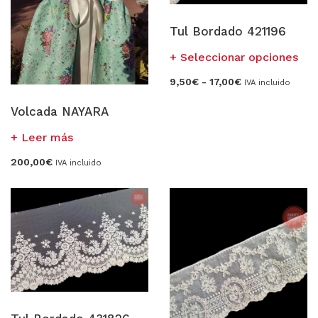
Tul Bordado 421196
Est
Seleccionar opciones
pro
Rango
9,50
€
-
17,00
€
IVA incluido
tien
de
precios:
múl
Volcada NAYARA
desde
vari
9,50€
hasta
Las
Leer más
17,00€
opc
200,00
€
se
IVA incluido
pue
eleg
en
la
pág
de
pro