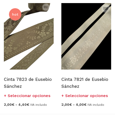
CANCANES Y ENAGUAS
hot
Margarita Vercher
Fallera
Baile
Alicante y Castellón
Infantil
Ropa Interior
Cinta 7823 de Eusebio
Cinta 7821 de Eusebio
ENCAJES Y BORDADOS
Sánchez
Sánchez
Bolillo
Este
Est
Seleccionar opciones
Seleccionar opciones
producto
pro
Valenciennes y alençon
Rango
Rango
2,00
€
-
4,40
€
2,00
€
-
4,00
€
IVA incluido
IVA incluido
tiene
tien
de
de
precios:
precios:
múltiples
múl
Tira Bordada
desde
desde