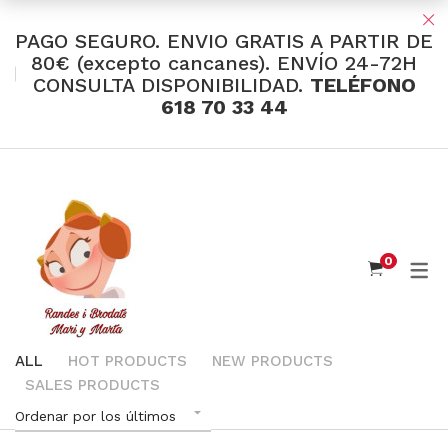
PAGO SEGURO. ENVIO GRATIS A PARTIR DE
80€ (excepto cancanes). ENVÍO 24-72H
CONSULTA DISPONIBILIDAD.
TELÉFONO
TIENDA Y OFERTAS
618 70 33 44
INDUMENTARIA VALENCIANA
Tul Bordado
Santos Textil
0
Eusebio Sánchez
Flor de Azahar
Medias
ALL
HOT PRODUCTS
NEW PRODUCTS
SALES PRODUCTS
Cintas
Ordenar por los últimos
Muselina Inglesa