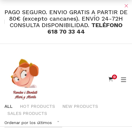
PAGO SEGURO. ENVIO GRATIS A PARTIR DE
80€ (excepto cancanes). ENVÍO 24-72H
CONSULTA DISPONIBILIDAD.
TELÉFONO
TIENDA Y OFERTAS
618 70 33 44
INDUMENTARIA VALENCIANA
Tul Bordado
Santos Textil
0
Eusebio Sánchez
Flor de Azahar
Medias
ALL
HOT PRODUCTS
NEW PRODUCTS
SALES PRODUCTS
Cintas
Ordenar por los últimos
Muselina Inglesa