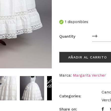
1 disponibles
Enagua
Quantity
CORTE
2020
cantida
AÑADIR AL CARRITO
Marca:
Margarita Vercher
Canc
Categories:
Verc
Share on: