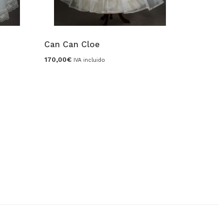
Can Can Cloe
Can Ca
170,00
€
215,00
€
IVA incluido