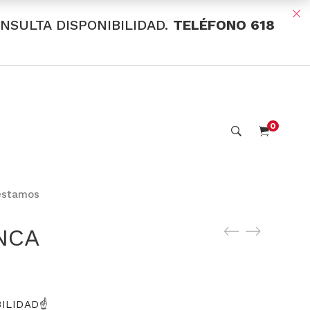
ONSULTA DISPONIBILIDAD.
TELÉFONO 618
0
estamos
NCA
ILIDAD☝️