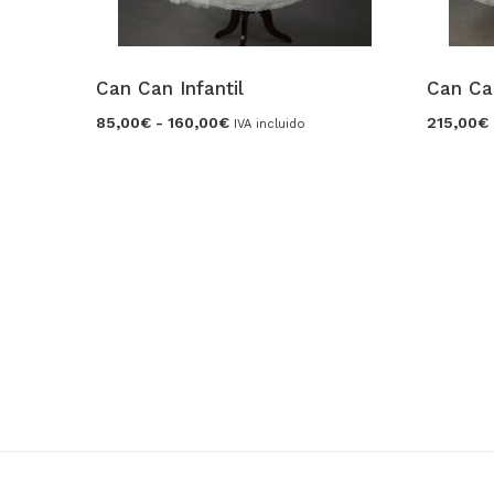
Can Can Infantil
Can Can
Rango
85,00
€
-
160,00
€
215,00
€
IVA incluido
de
precios:
desde
85,00€
hasta
160,00€