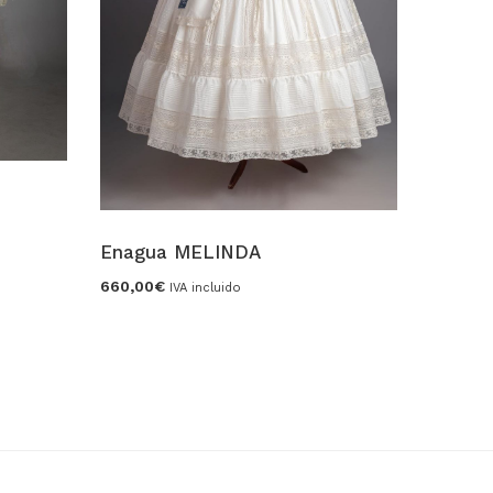
Enagua
128,00
€
Enagua MELINDA
660,00
€
IVA incluido