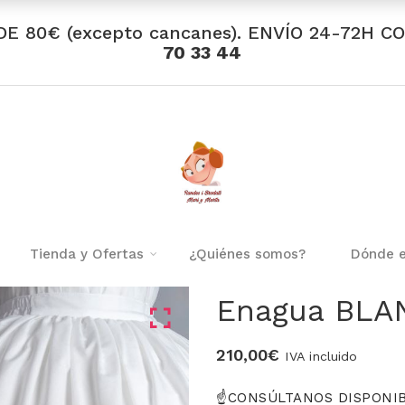
DE 80€ (excepto cancanes). ENVÍO 24-72H C
70 33 44
Tienda y Ofertas
¿Quiénes somos?
Dónde 
Enagua BLA
210,00
€
IVA incluido
☝️CONSÚLTANOS DISPONIB