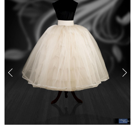
CANCANES Y ENAGUAS
Margarita Vercher
Fallera
Baile
Alicante y Castellón
Infantil
Ropa Interior
ENCAJES Y BORDADOS
Bolillo
Valenciennes y alençon
Tira Bordada