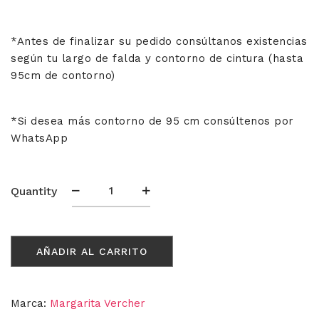
*Antes de finalizar su pedido consúltanos existencias
según tu largo de falda y contorno de cintura (hasta
95cm de contorno)
*Si desea más contorno de 95 cm consúltenos por
WhatsApp
Can
Quantity
can
Lydia
Maxi
AÑADIR AL CARRITO
cantidad
Marca:
Margarita Vercher