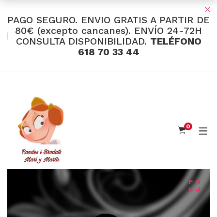
PAGO SEGURO. ENVIO GRATIS A PARTIR DE
80€ (excepto cancanes). ENVÍO 24-72H
CONSULTA DISPONIBILIDAD.
TELÉFONO
TIENDA Y OFERTAS
618 70 33 44
INDUMENTARIA VALENCIANA
Tul Bordado
Santos Textil
0
Eusebio Sánchez
Flor de Azahar
Medias
Cintas
Muselina Inglesa