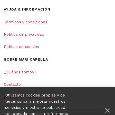
AYUDA & INFORMACIÓN
Términos y condiciones
Política de privacidad
Política de cookies
SOBRE MARI CAPELLA
¿Quiénes somos?
Contacto
Utilizamos cookies propias y de
¡VISITA NUESTRA TIENDA!
terceros para mejorar nuestros
servicios y mostrarle publicidad
relacionada con sus preferencias