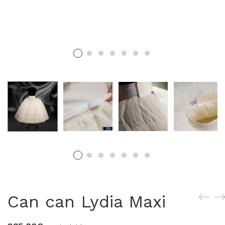
MERCERIA MARI
Blusones falleros
CONFECCIÓN PROPIA
Delantales chocolateros
Conjuntos Batista
TEJIDOS
OUTLET FALLERA
¡No te pierdas nuestras ofertas!
Can can Lydia Maxi