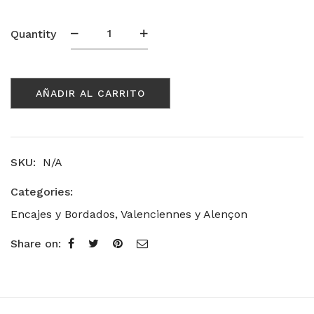
Alençon
Quantity
Modelo
6804
cantidad
AÑADIR AL CARRITO
SKU:
N/A
Categories:
Encajes y Bordados
,
Valenciennes y Alençon
Share on: