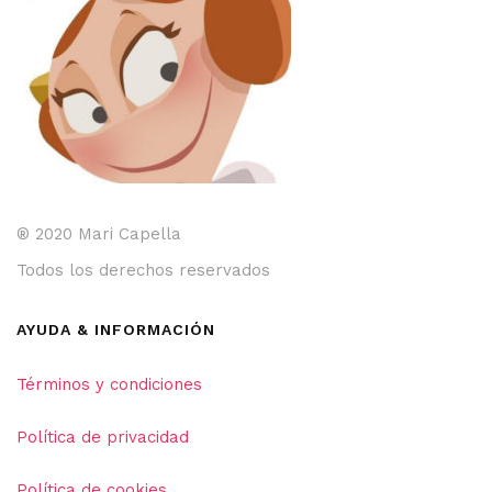
página
de
producto
® 2020 Mari Capella
Todos los derechos reservados
AYUDA & INFORMACIÓN
Términos y condiciones
Política de privacidad
Política de cookies