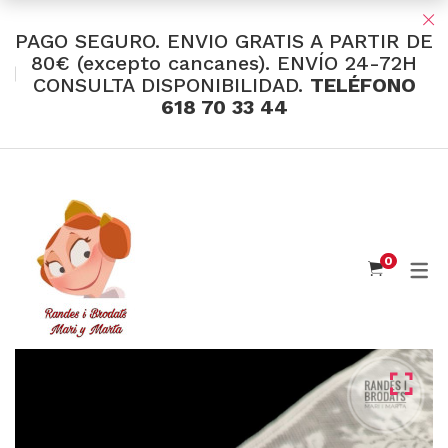
PAGO SEGURO. ENVIO GRATIS A PARTIR DE
80€ (excepto cancanes). ENVÍO 24-72H
CONSULTA DISPONIBILIDAD.
TELÉFONO
TIENDA Y OFERTAS
618 70 33 44
INDUMENTARIA VALENCIANA
Tul Bordado
Santos Textil
0
Eusebio Sánchez
Flor de Azahar
Medias
Cintas
Muselina Inglesa