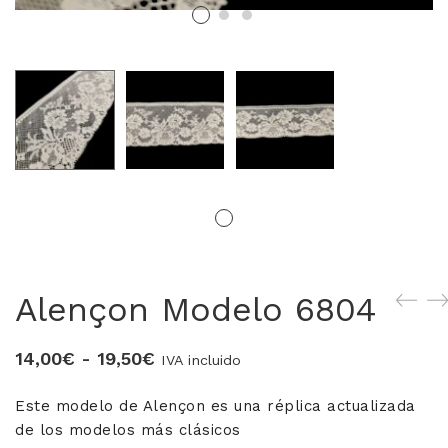
MERCERIA MARI
Blusones falleros
CONFECCIÓN PROPIA
Delantales chocolateros
Conjuntos Batista
TEJIDOS
Alençon Modelo 6804
OUTLET FALLERA
Rango
14,00
€
-
19,50
€
¡No te pierdas nuestras ofertas!
IVA incluido
de
Este modelo de Alençon es una réplica actualizada
precios:
de los modelos más clásicos
desde