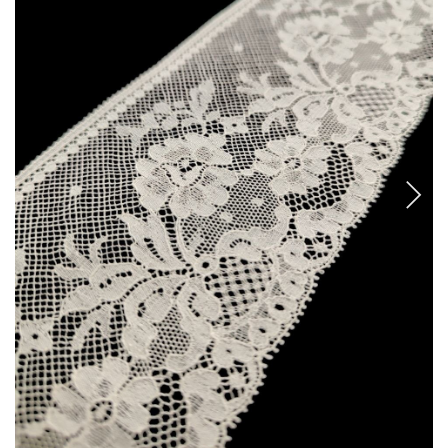
CANCANES Y ENAGUAS
Margarita Vercher
Fallera
Baile
Alicante y Castellón
Infantil
Ropa Interior
ENCAJES Y BORDADOS
Bolillo
Valenciennes y alençon
Tira Bordada