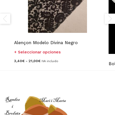
Alençon Modelo Divina Negro
Este
Seleccionar opciones
producto
Rango
3,40
€
-
21,00
€
IVA incluido
tiene
Bol
de
precios:
múltiples
desde
A
variantes.
3,40€
hasta
Las
6,9
21,00€
opciones
se
pueden
elegir
en
la