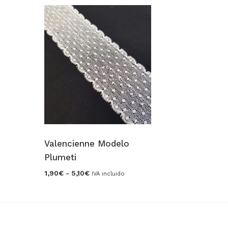
Valencienne Modelo
Plumeti
Rango
1,90
€
-
5,10
€
IVA incluido
de
precios:
desde
1,90€
hasta
5,10€