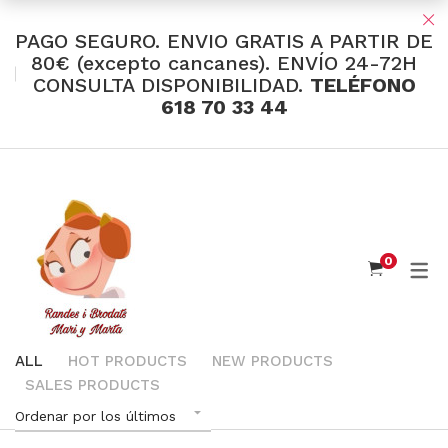
PAGO SEGURO. ENVIO GRATIS A PARTIR DE
80€ (excepto cancanes). ENVÍO 24-72H
CONSULTA DISPONIBILIDAD.
TELÉFONO
TIENDA Y OFERTAS
618 70 33 44
INDUMENTARIA VALENCIANA
Tul Bordado
Santos Textil
0
Eusebio Sánchez
Flor de Azahar
Medias
ALL
HOT PRODUCTS
NEW PRODUCTS
SALES PRODUCTS
Cintas
Ordenar por los últimos
Muselina Inglesa