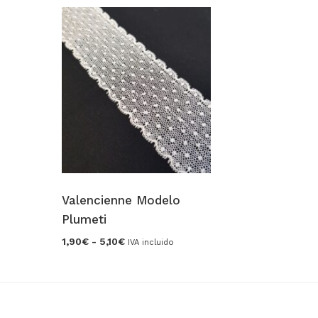
Valencienne Modelo
Plumeti
Rango
1,90
€
-
5,10
€
IVA incluido
de
precios:
desde
1,90€
hasta
5,10€