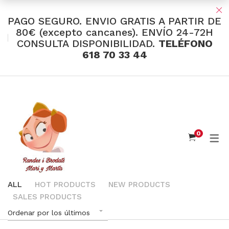
PAGO SEGURO. ENVIO GRATIS A PARTIR DE
80€ (excepto cancanes). ENVÍO 24-72H
CONSULTA DISPONIBILIDAD.
TELÉFONO
TIENDA Y OFERTAS
618 70 33 44
INDUMENTARIA VALENCIANA
Tul Bordado
Santos Textil
0
Eusebio Sánchez
Flor de Azahar
Medias
ALL
HOT PRODUCTS
NEW PRODUCTS
SALES PRODUCTS
Cintas
Ordenar por los últimos
Muselina Inglesa