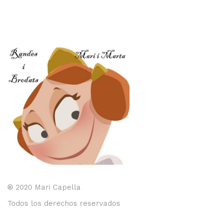
variantes.
vari
2,00€
2,00€
hasta
hasta
Las
Las
4,40€
4,00€
opciones
opc
MERCERIA MARI
se
se
Blusones falleros
pueden
pue
elegir
eleg
CONFECCIÓN PROPIA
en
en
la
la
Delantales chocolateros
página
pág
de
de
Conjuntos Batista
producto
pro
TEJIDOS
OUTLET FALLERA
¡No te pierdas nuestras ofertas!
® 2020 Mari Capella
Todos los derechos reservados