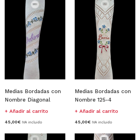
MERCERIA MARI
Blusones falleros
CONFECCIÓN PROPIA
Delantales chocolateros
Conjuntos Batista
TEJIDOS
Medias Bordadas con
Medias Bordadas con
Nombre Diagonal
Nombre 125-4
OUTLET FALLERA
Añadir al carrito
Añadir al carrito
¡No te pierdas nuestras ofertas!
45,00
€
45,00
€
IVA incluido
IVA incluido