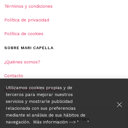
Términos y condiciones
Política de privacidad
Política de cookies
SOBRE MARI CAPELLA
¿Quiénes somos?
Contacto
Utilizamos cookies propias y de
¡VISITA NUESTRA TIENDA!
terceros para mejorar nuestros
servicios y mostrarle publicidad
relacionada con sus preferencias
mediante el análisis de sus hábitos de
Víctor B Webmasterseo
navegación. Más información -->
‘
aquí
’