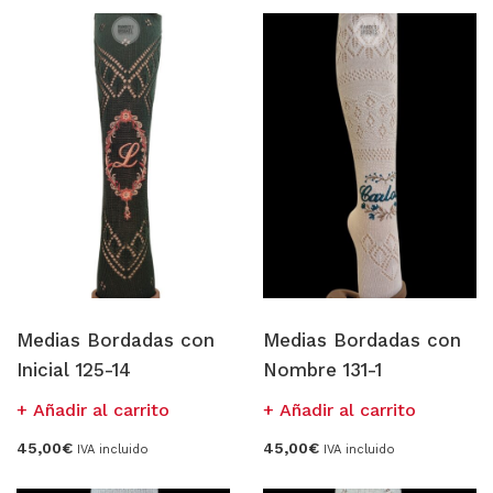
CANCANES Y ENAGUAS
Margarita Vercher
Fallera
Baile
Alicante y Castellón
Infantil
Ropa Interior
Medias Bordadas con
Medias Bordadas con
ENCAJES Y BORDADOS
Inicial 125-14
Nombre 131-1
Bolillo
Añadir al carrito
Añadir al carrito
Valenciennes y alençon
45,00
€
45,00
€
IVA incluido
IVA incluido
Tira Bordada