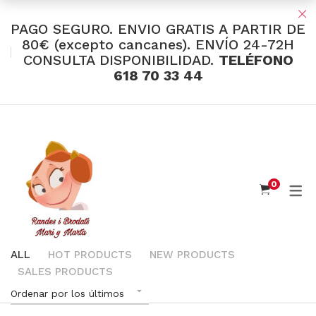
PAGO SEGURO. ENVIO GRATIS A PARTIR DE
80€ (excepto cancanes). ENVÍO 24-72H
CONSULTA DISPONIBILIDAD.
TELÉFONO
TIENDA Y OFERTAS
618 70 33 44
INDUMENTARIA VALENCIANA
Tul Bordado
Santos Textil
0
Eusebio Sánchez
Flor de Azahar
Medias
ALL
HOT PRODUCTS
NEW PRODUCTS
SALES PRODUCTS
Cintas
Ordenar por los últimos
Muselina Inglesa