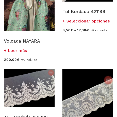
Tul Bordado 421196
Est
Seleccionar opciones
pro
Rango
9,50
€
-
17,00
€
IVA incluido
tien
de
precios:
múl
Volcada NAYARA
desde
vari
9,50€
hasta
Las
Leer más
17,00€
opc
200,00
€
se
IVA incluido
pue
eleg
en
la
pág
de
pro