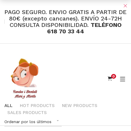
PAGO SEGURO. ENVIO GRATIS A PARTIR DE
80€ (excepto cancanes). ENVÍO 24-72H
CONSULTA DISPONIBILIDAD.
TELÉFONO
TIENDA Y OFERTAS
618 70 33 44
INDUMENTARIA VALENCIANA
Tul Bordado
Santos Textil
0
Eusebio Sánchez
Flor de Azahar
Medias
ALL
HOT PRODUCTS
NEW PRODUCTS
SALES PRODUCTS
Cintas
Ordenar por los últimos
Muselina Inglesa